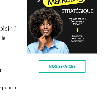
oisir ?
 la
NOS SERVICES
à
e pour te