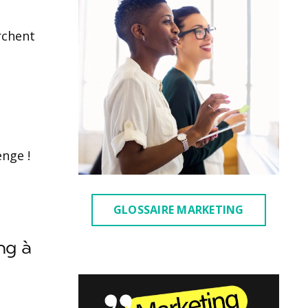
rchent
enge !
GLOSSAIRE MARKETING
ng à